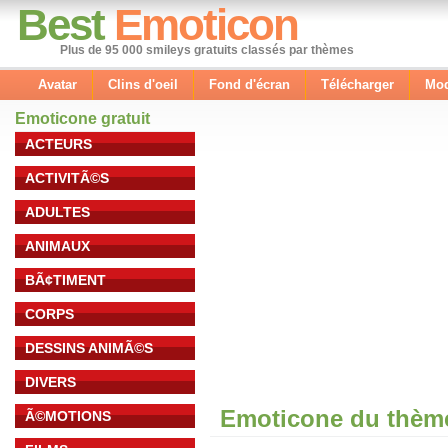
Best
Emoticon
Plus de 95 000 smileys gratuits classés par thèmes
Avatar
Clins d'oeil
Fond d'écran
Télécharger
Mod
Emoticone gratuit
ACTEURS
ACTIVITÃ©S
ADULTES
ANIMAUX
BÃ¢TIMENT
CORPS
DESSINS ANIMÃ©S
DIVERS
Emoticone du thème
Ã©MOTIONS