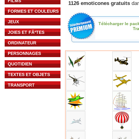
FILMS
1126 emoticones gratuits
dan
FORMES ET COULEURS
JEUX
Télécharger le pac
Tr
JOIES ET FÃªTES
ORDINATEUR
PERSONNAGES
QUOTIDIEN
TEXTES ET OBJETS
TRANSPORT